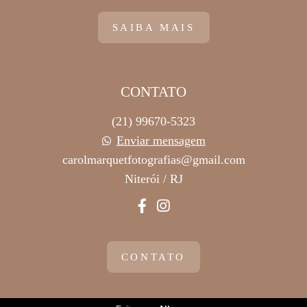
SAIBA MAIS
CONTATO
(21) 99670-5323
Enviar mensagem
carolmarquetfotografias@gmail.com
Niterói / RJ
CONTATO