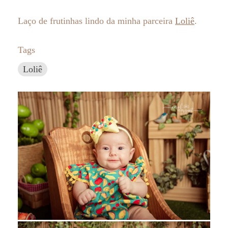
Laço de frutinhas lindo da minha parceira
Loliê
.
Tags
Loliê