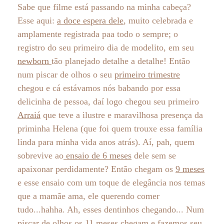
Sabe que filme está passando na minha cabeça?
Esse aqui:
a doce espera dele
, muito celebrada e
amplamente registrada paa todo o sempre; o
registro do seu primeiro dia de modelito, em seu
newborn
tão planejado detalhe a detalhe! Então
num piscar de olhos o seu
primeiro trimestre
chegou e cá estávamos nós babando por essa
delicinha de pessoa, daí logo chegou seu primeiro
Arraiá
que teve a ilustre e maravilhosa presença da
priminha Helena (que foi quem trouxe essa família
linda para minha vida anos atrás). Aí, pah, quem
sobrevive ao
ensaio de 6 meses
dele sem se
apaixonar perdidamente? Então chegam os
9 meses
e esse ensaio com um toque de elegância nos temas
que a mamãe ama, ele querendo comer
tudo...hahha. Ah, esses dentinhos chegando... Num
piscar de olhos os 11 meses chegam e fazemos seu