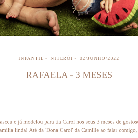
INFANTIL
NITERÓI
02/JUNHO/2022
RAFAELA - 3 MESES
asceu e já modelou para tia Carol nos seus 3 meses de gosto
família linda! Até da 'Dona Carol' da Camille ao falar comigo