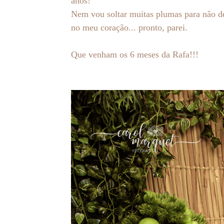
anos!
Nem vou soltar muitas plumas para não de
no meu coração... pronto, parei.
Que venham os 6 meses da Rafa!!!