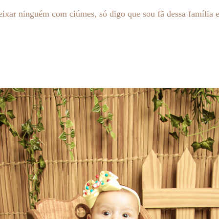
ixar ninguém com ciúmes, só digo que sou fã dessa família e